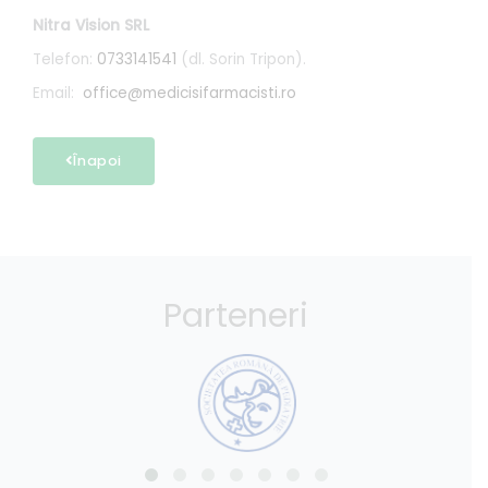
Nitra Vision SRL
Telefon:
0733141541
(dl. Sorin Tripon).
Email:
office@medicisifarmacisti.ro
Înapoi
Parteneri