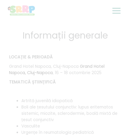
Skip
to
content
Informații generale
LOCAȚIE & PERIOADĂ
Grand Hotel Napoca, Cluj-Napoca
Grand Hotel
Napoca, Cluj-Napoca
, 16 – 18 octombrie 2025
TEMATICĂ ȘTIINȚIFICĂ
Artrită juvenilă idiopatică
Boli ale țesutului conjunctiv: lupus eritematos
sistemic, miozite, sclerodermie, boală mixtă de
țesut conjunctiv
Vasculite
Urgențe în reumatologia pediatrică