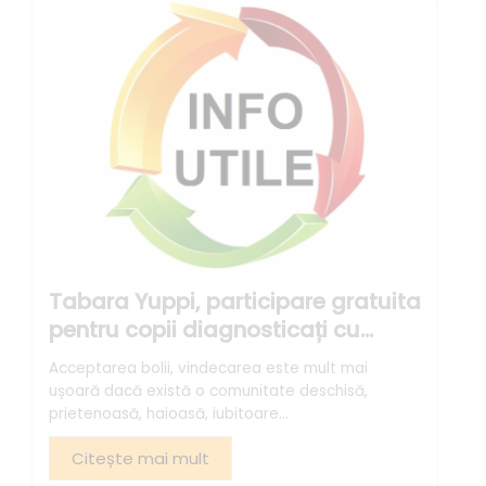
Tabara Yuppi, participare gratuita
pentru copii diagnosticați cu
diabet, afecțiuni oncologice sau
Acceptarea bolii, vindecarea este mult mai
artrită reumatoidă juvenilă
ușoară dacă există o comunitate deschisă,
prietenoasă, haioasă, iubitoare...
Citește mai mult