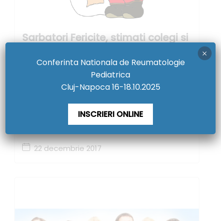
Sarbatori Fericite, stimati colegi si
pacienti
×
Conferinta Nationala de Reumatologie
Societatea de Reumatologie Pediatrica va
Pediatrica
doreste Sarbatori Fericite si Linistite, alaturi de cei
Cluj-Napoca 16-18.10.2025
dragi si un AN NOU MAI...
Citește mai mult
INSCRIERI ONLINE
22 decembrie 2017