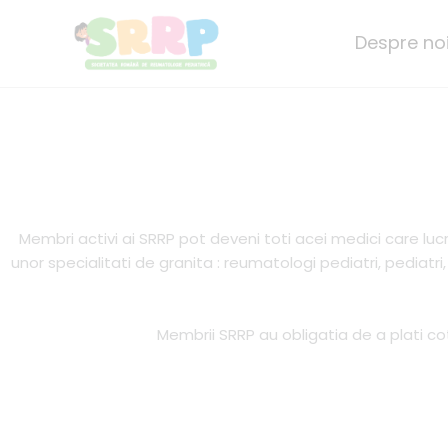
Skip
to
Despre no
content
Membri activi ai SRRP pot deveni toti acei medici care lu
unor specialitati de granita : reumatologi pediatri, pediatri
Membrii SRRP au obligatia de a plati co