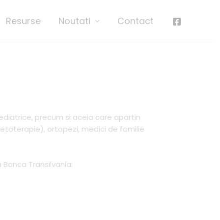
Resurse
Noutati
Contact
ediatrice, precum si aceia care apartin
inetoterapie), ortopezi, medici de familie
a Banca Transilvania: