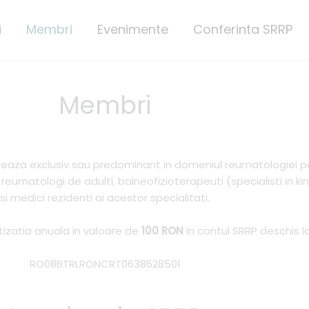
i
Membri
Evenimente
Conferinta SRRP
Membri
creaza exclusiv sau predominant in domeniul reumatologiei p
, reumatologi de adulti, balneofizioterapeuti (specialisti in k
si medici rezidenti ai acestor specialitati.
tizatia anuala in valoare de
100 RON
in contul SRRP deschis l
RO08BTRLRONCRT0638628501