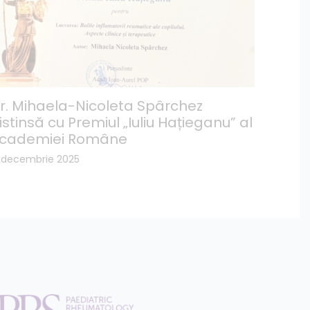
r. Mihaela-Nicoleta Spârchez
istinsă cu Premiul „Iuliu Hațieganu” al
cademiei Române
5 decembrie 2025