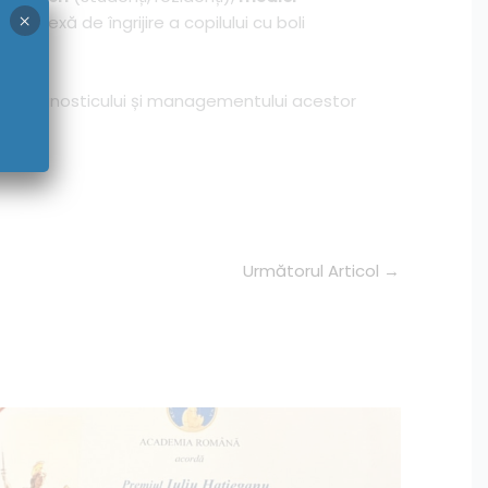
×
omplexă de îngrijire a copilului cu boli
ții diagnosticului și managementului acestor
Următorul Articol
→