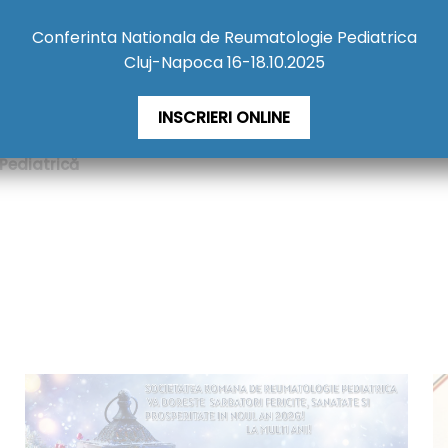
și
specialiști din domenii conexe
, care fac parte din echipa c
Conferinta Nationala de Reumatologie Pediatrica
Cluj-Napoca 16-18.10.2025
periențe valoroase, menite să contribuie la creșterea calită
INSCRIERI ONLINE
Pediatrică