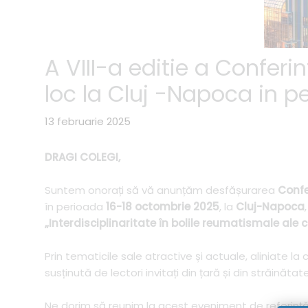
A VIII-a editie a Confer
loc la Cluj -Napoca in 
13 februarie 2025
DRAGI COLEGI,
Suntem onorați să vă anunțăm desfășurarea
Confe
în perioada
16-18 octombrie 2025
, la
Cluj-Napoca
„Interdisciplinaritate în bolile reumatismale ale c
Prin tematicile sale atractive și actuale, aliniate 
susținută de lectori invitați din țară și din străinătat
Ne dorim să reunim la acest eveniment de referinț