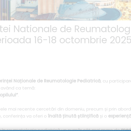
intei Nationale de Reumatolog
perioada 16-18 octombrie 202
rinței Naționale de Reumatologie Pediatrică
, cu participa
, având ca temă:
opilului”
.
la cele mai recente cercetări din domeniu, precum și prin abor
e, conferința va oferi o
înaltă ținută științifică
și o
experienț
ă în reumatologia pediatrică un număr cât mai mare de
medi