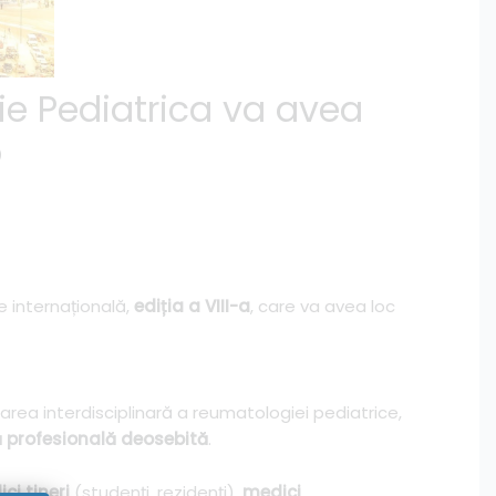
ie Pediatrica va avea
5
re internațională,
ediția a VIII-a
, care va avea loc
darea interdisciplinară a reumatologiei pediatrice,
ă profesională deosebită
.
ci tineri
(studenți, rezidenți),
medici