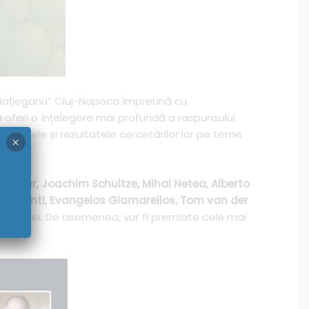
 Hațieganu” Cluj-Napoca împreună cu
oferi o înțelegere mai profundă a raspunsului
iențele și rezultatele cercetărilor lor pe teme
×
k Xavier, Joachim Schultze, Mihai Netea, Alberto
anneganti, Evangelos Giamarellos, Tom van der
conferinței. De asemenea, vor fi premiate cele mai