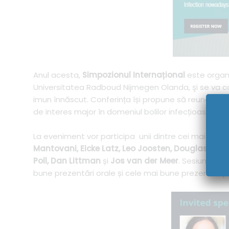
Anul acesta,
Simpozionul Internațional
este organ
Universitatea Radboud Nijmegen Olanda, şi se va co
imun înnăscut. Conferința își propune să reunească 
de interes major în domeniul bolilor infecțioase: i
La eveniment vor participa unii dintre cei mai mari ex
Mantovani, Eicke Latz, Leo Joosten, Douglas Gol
Poll, Dan Littman
și
Jos van der Meer
. Sesiuni spe
bune prezentări orale și cele mai bune prezentări p