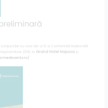
 preliminară
n conjuncție cu cea de-a 5-a Conferință Națională
8 Septembrie 2018, la
Grand Hotel Napoca
și
bi.medevents.ro/