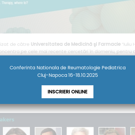
izat de către
Universitatea de Medicină şi Farmacie
“Iuliu
ncentra pe cele mai recente cercetări în domeniu, pentru a 
experți de renume din întreaga lume pentru a împărtăși exper
nflamație, microbiom și imunometabolism.
Conferinta Nationala de Reumatologie Pediatrica
Cluj-Napoca 16-18.10.2025
perți la nivel global:
Charles Dinarello, Luke’O’Neill, Ramni
enbock, Ioana BerindanNeagoe, Herbert Tilg, Thirumala K
INSCRIERI ONLINE
ciale, postere și prezentări orale vor fi incluse în programul 
oster.