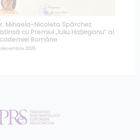
r. Mihaela-Nicoleta Spârchez
istinsă cu Premiul „Iuliu Hațieganu” al
cademiei Române
5 decembrie 2025