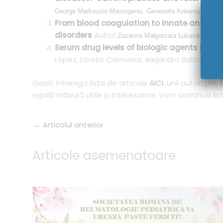
George Markousis-Mavrogenis, Genovefa Kolovou, George
From blood coagulation to innate and adap
disorders
Autori:
Zuzanna Małgorzata Łukasik, Marc
Serum drug levels of biologic agents in t
López, Loreto Carmona, Alejandro Balsa, Jai
Gasiti intreaga lista de articole
AICI
, unii autori pot
egală măsură utile și interesante. Vom continua lis
←
Articolul anterior
Articole asemenatoare