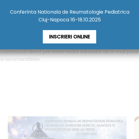
 D. Kitas
Conferinta Nationala de Reumatologie Pediatrica
tive immunity: the role of platelets in the physiology 
Cluj-Napoca 16-18.10.2025
in Makowski, Joanna Samanta Makowska
he management of rheumatoid arthritis and spondyloarthr
INSCRIERI ONLINE
me Calvo-Alén, Raimon Sanmartí, Jesús Tornero, José Rosas
 fi contactați direct prin intermediul adreselor de e-mail puse
ta recomandărilor.