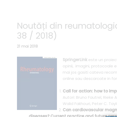
Noutăți din reumatologi
38 / 2018)
21 mai 2018
SpringerLink
este un proiect
opinii, imagini, protocoale
mai jos gasiti cateva recoma
online sau descarcate in form
Call for action: how to im
Autori: Bruno Fautrel, Rieke
Walid Fakhouri, Peter C. Tayl
Can cardiovascular magne
diseases? Current practice and future pers