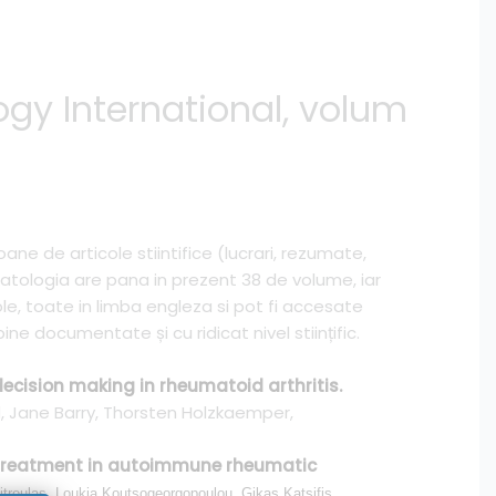
gy International, volum
oane de articole stiintifice (lucrari, rezumate,
matologia are pana in prezent 38 de volume, iar
ole, toate in limba engleza si pot fi accesate
ine documentate și cu ridicat nivel stiințific.
decision making in rheumatoid arthritis.
nd, Jane Barry, Thorsten Holzkaemper,
 treatment in autoimmune rheumatic
itroulas, Loukia Koutsogeorgopoulou, Gikas Katsifis,