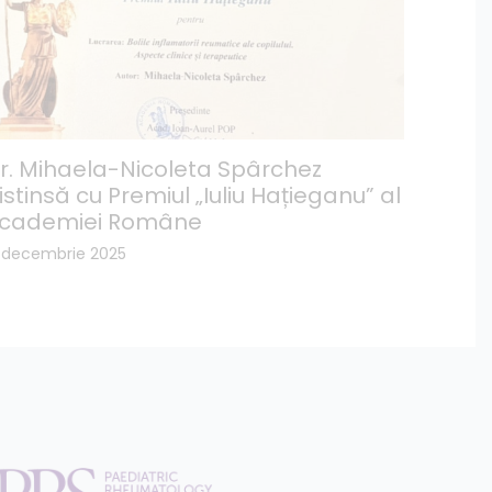
r. Mihaela-Nicoleta Spârchez
istinsă cu Premiul „Iuliu Hațieganu” al
cademiei Române
5 decembrie 2025