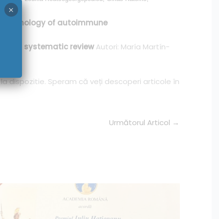
×
and pathology of autoimmune
itis: a systematic review
Autori: María Martín-
 la dispozitie. Speram că veți descoperi articole în
Următorul Articol
→