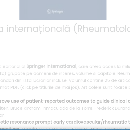
a internațională (Rheumatolo
 editorial al
Springer International
, care ofera acces la mili
 etc) grupate pe domenii de interes, volume si capitole. Reu
ndari din lista lucrarilor incluse. Volumul contine 25 de artic
at PDF. (click pe titlurile de mai jos). Articolele sunt foarte b
prove use of patient-reported outcomes to guide clinical 
 Alten, Bruce Kirkham, Inmaculada de la Torre, Frederick Dura
or.
tic resonance prompt early cardiovascular/rheumatic
pectives.
Autori:
Sophie I. Mavrogeni, Petros P. Sfikakis, Theodoros Dim